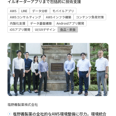
イルオーダーアプリまで包括的に技術支援
AWS
LINE
データ分析
モバイルアプリ
AWSコンサルティング
AWSインフラ構築
コンテンツ負荷対策
内製化支援
データ基盤構築
Androidアプリ開発
iOSアプリ開発
UI/UXデザイン
食品・飲食
塩野義製薬株式会社
塩野義製薬の全社的なAWS環境整備に尽力。環境統合