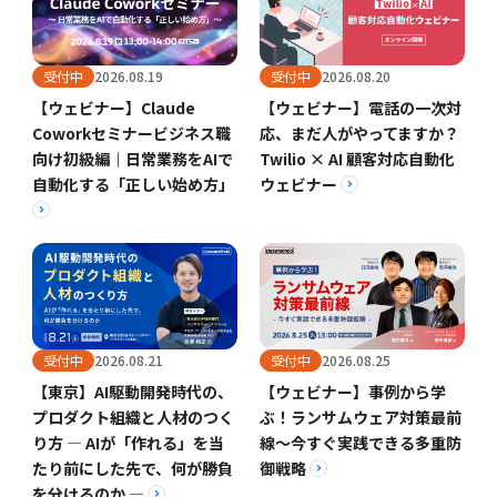
受付中
2026.08.19
受付中
2026.08.20
【ウェビナー】Claude
【ウェビナー】電話の一次対
Coworkセミナービジネス職
応、まだ人がやってますか？
向け初級編｜日常業務をAIで
Twilio × AI 顧客対応自動化
自動化する「正しい始め方」
ウェビナー
受付中
2026.08.21
受付中
2026.08.25
【東京】AI駆動開発時代の、
【ウェビナー】事例から学
プロダクト組織と人材のつく
ぶ！ランサムウェア対策最前
り方 ― AIが「作れる」を当
線～今すぐ実践できる多重防
たり前にした先で、何が勝負
御戦略
を分けるのか ―