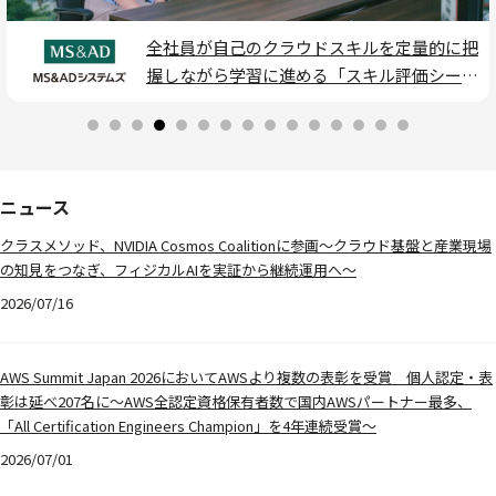
生成AIの検証から現場で使えるチャットツー
ル開発へ。GenUとClassmethod Craft Lab
で進めた内製支援
ニュース
クラスメソッド、NVIDIA Cosmos Coalitionに参画〜クラウド基盤と産業現場
の知見をつなぎ、フィジカルAIを実証から継続運用へ〜
2026/07/16
AWS Summit Japan 2026においてAWSより複数の表彰を受賞 個人認定・表
彰は延べ207名に〜AWS全認定資格保有者数で国内AWSパートナー最多、
「All Certification Engineers Champion」を4年連続受賞〜
2026/07/01