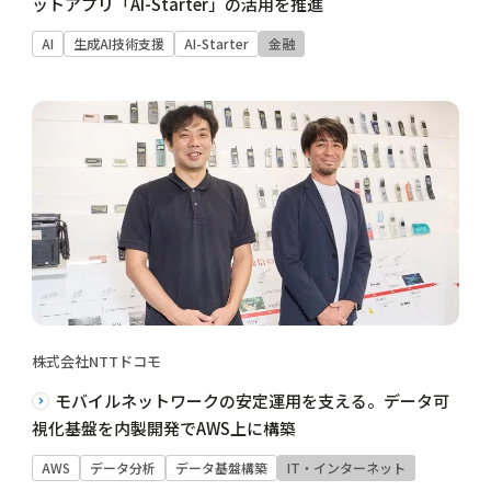
ットアプリ「AI-Starter」の活用を推進
AI
生成AI技術支援
AI-Starter
金融
株式会社NTTドコモ
モバイルネットワークの安定運用を支える。データ可
視化基盤を内製開発でAWS上に構築
AWS
データ分析
データ基盤構築
IT・インターネット