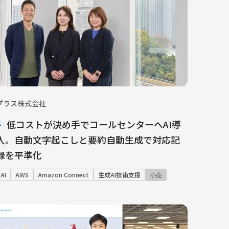
プラス株式会社
低コストが決め手でコールセンターへAI導
入。自動文字起こしと要約自動生成で対応記
録を平準化
AI
AWS
Amazon Connect
生成AI技術支援
小売