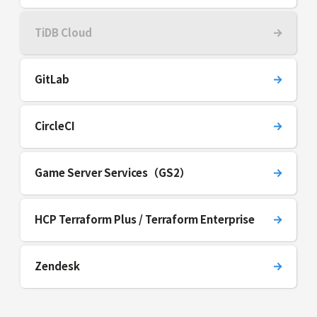
TiDB Cloud
GitLab
CircleCI
Game Server Services（GS2）
HCP Terraform Plus / Terraform Enterprise
Zendesk