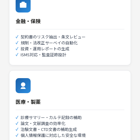
相談する →
相談する →
金融・保険
Claude API/SDK開発支援
社内システムへのClaude API組み込みを設計か
契約書のリスク抽出・条文レビュー
ら実装まで支援。既存システムの大幅改修は不
規制・法改正サーベイの自動化
要です。
投資・運用レポートの生成
ISMS対応・監査証跡設計
相談する →
医療・製薬
診療サマリー・カルテ記録の補助
論文・文献調査の効率化
治験文書・CTD文書の補助生成
個人情報保護に対応した安全な環境