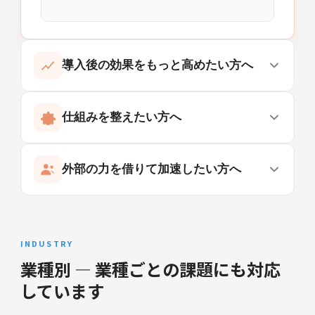
導入後の効果をもっと高めたい方へ
活用率の向上・効果の可視化・コスト最適化を一緒
仕組みを整えたい方へ
に設計します。
調達・ポリシー・社内ガバナンスの整備を、クラス
外部の力を借りて加速したい方へ
メソッドが代行。安心して全社展開を進められま
部門別プロンプト研修
す。
営業・人事・法務など部門の業務に特化したワ
AI活用を推進したいが、専任担当者も予算も時間も
ークショップ。翌日から実業務で使えるプロン
ない。その状態から一緒に動き出します。
プトを習得します。
INDUSTRY
Claude請求代行（請求書払い対応）
相談する →
業種別 — 業種ごとの課題にも対応
Amazon Bedrock経由のClaude利用について、
しています
クラスメソッドメンバーズ契約中のお客様は、
Claude活用PoC開発支援
請求書払い・円建て・AWS合算請求でご利用い
短期集中で業務課題の技術検証を代行。「使え