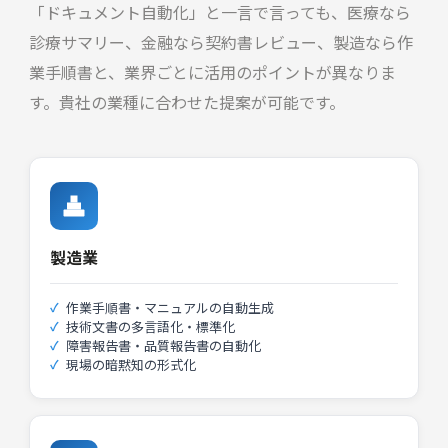
ただけます。既存の社内調達フローのまま、ス
「ドキュメント自動化」と一言で言っても、医療なら
生成AI推進リーダー育成
るか使えないか」の答えを素早く出します。
ムーズに導入できます。（Claude
診療サマリー、金融なら契約書レビュー、製造なら作
現場で旗を振れるリーダーを各部門に育てる中
Enterprise/Pro/Max/Teamは対象外）
相談する →
長期プログラム。受講後すぐにファシリテータ
業手順書と、業界ごとに活用のポイントが異なりま
ーとして機能します。
相談する →
す。貴社の業種に合わせた提案が可能です。
相談する →
AI活用可能性アセスメント
AIマネージドサービス
全社の業務を棚卸しして「次の投資先はここ」
という優先順位付きの報告書を3〜4週間で納品
月額でAI基盤の監視・障害対応・コスト管理・
ROI可視化レポート
します。
改善提案を代行。SLAを明示した契約形態で安
生産性・コスト削減・品質を定量化して、経営
心して任せられます。
相談する →
報告に活用可能な形式で納品します。
製造業
相談する →
相談する →
作業手順書・マニュアルの自動生成
技術文書の多言語化・標準化
Claude Code活用研修
障害報告書・品質報告書の自動化
AI経営戦略アドバイザリー
実際のコードベースを使ったハンズオン研修。
現場の暗黙知の形式化
Bedrockコスト最適化
開発生産性を2〜3倍に引き上げた事例がありま
競合動向・業界事例・自社優先領域を整理し、
す。
モデル選定・プロンプトキャッシュ設計・バッ
取締役会で説明できる根拠を経営報告に活用可
チ処理導入でAI関連コストを継続的に削減しま
能な形式で納品します。
相談する →
す。