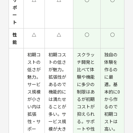
ポ
ー
ト
性
△
△
○
○
能
初期コ
初期コス
スクラッ
独自の
ストの
トの低さ
チ開発と
体験を
低さが
が魅力。
比べて体
作るの
魅力。
拡張性が
験や機能
に最
サービ
あるので
に多少の
適。基
ス規模
機能的に
制限はあ
本的に0
が小さ
は満たせ
るが初期
から作
い内は
ることが
コストが
るので
拡張
多い。サ
抑えられ
初期コ
性・サ
ービス規
る。サポ
ストは
ポー
模が大き
ートや性
高い。