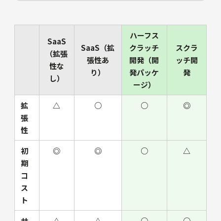
ハーフス
SaaS
SaaS（拡
クラッチ
スクラ
（拡張
張性あ
開発（開
ッチ開
性な
り）
発パッケ
発
し）
ージ）
拡
△
○
○
◎
張
性
初
◎
◎
○
△
期
コ
ス
ト
サ
△
△
○
○