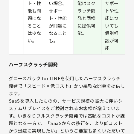
ト・性
い場合、
能はスク
サポー
能も問
サポー
ラッチ開
トや性
題にな
ト・性能
発と同様
能につ
ること
が問題に
に提供可
いても
は少な
なること
能。
個別相
い。
も。
談が可
能。
ハーフスクラッチ開発
グロースパック for LINEを使用したハーフスクラッチ
開発で「スピード×低コスト」かつ柔軟な開発を提供し
ます。
SaaSを導入したものの、サービス規模の拡大に伴いシ
ステムリプレイスをご検討されるお客様が増えていま
す。いきなりフルスクラッチ開発では高額なコストが課
題となる一方で、「SaaSからの移行を、より低コスト
かつ迅速に実現したい」というご要望も多くいただいて