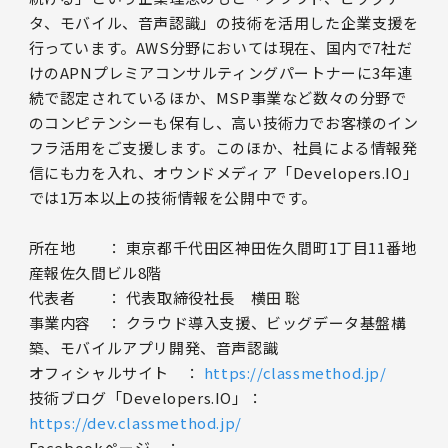
タ、モバイル、音声認識」の技術を活用した企業支援を
行っています。AWS分野においては現在、国内で7社だ
けのAPNプレミアコンサルティングパートナーに3年連
続で認定されているほか、MSP事業など数々の分野で
のコンピテンシーも保有し、高い技術力でお客様のイン
フラ活用をご支援します。このほか、社員による情報発
信にも力を入れ、オウンドメディア「Developers.IO」
では1万本以上の技術情報を公開中です。
所在地 ： 東京都千代田区神田佐久間町1丁目11番地
産報佐久間ビル8階
代表者 ： 代表取締役社長 横田 聡
事業内容 ： クラウド導入支援、ビッグデータ基盤構
築、モバイルアプリ開発、音声認識
オフィシャルサイト ：
https://classmethod.jp/
技術ブログ「Developers.IO」：
https://dev.classmethod.jp/
Facebookページ ：