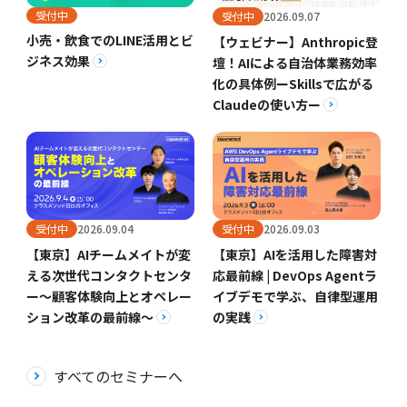
受付中
受付中
2026.09.07
小売・飲食でのLINE活用とビ
【ウェビナー】Anthropic登
ジネス効果
壇！AIによる自治体業務効率
化の具体例ーSkillsで広がる
Claudeの使い方ー
受付中
2026.09.04
受付中
2026.09.03
【東京】AIチームメイトが変
【東京】AIを活用した障害対
える次世代コンタクトセンタ
応最前線 | DevOps Agentラ
ー～顧客体験向上とオペレー
イブデモで学ぶ、自律型運用
ション改革の最前線～
の実践
すべてのセミナーへ