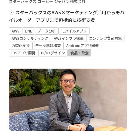
スターバックス コーヒー ジャパン株式会社
スターバックスのAWS×マーケティング活用からモバ
イルオーダーアプリまで包括的に技術支援
AWS
LINE
データ分析
モバイルアプリ
AWSコンサルティング
AWSインフラ構築
コンテンツ負荷対策
内製化支援
データ基盤構築
Androidアプリ開発
iOSアプリ開発
UI/UXデザイン
食品・飲食