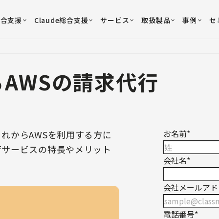
総合支援
Claude総合支援
サービス
取扱製品
事例
セ
AWSの請求代行
お名前
*
これからAWSを利用する方に
行サービスの特長やメリット
会社名
*
会社メールアド
電話番号
*