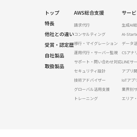
トップ
AWS総合支援
サービ
特長
請求代行
生成AI
他社との違い
コンサルティング
AI-Start
移行・マイグレーション
データ
受賞・認定歴
運用代行・サーバー監視
CSアナ
自社製品
サポート・問い合わせ対応
LINE
取扱製品
セキュリティ設計
アプリ
技術アドバイザー
IoTア
グローバル活用支援
業界別
トレーニング
エリア