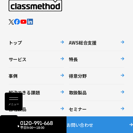
トップ
AWS総合支援
サービス
特長
事例
得意分野
解決できる課題
取扱製品
メニュー
自社製品
セミナー
0120-991-668
お問い合わせ
資料請求
ニュース
平日9:00〜18:00