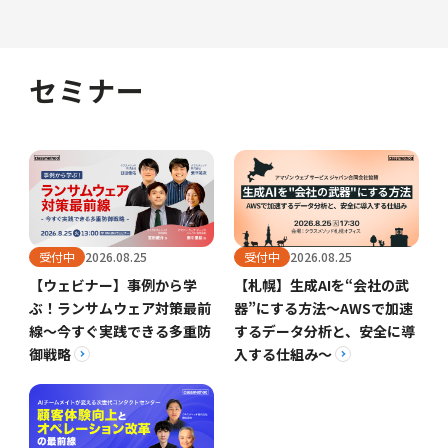
セミナー
受付中
2026.08.25
受付中
2026.08.25
【ウェビナー】事例から学
【札幌】生成AIを“会社の武
ぶ！ランサムウェア対策最前
器”にする方法〜AWSで加速
線～今すぐ実践できる多重防
するデータ分析と、安全に導
御戦略
入する仕組み〜