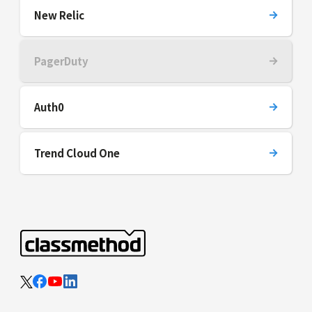
New Relic
PagerDuty
Auth0
Trend Cloud One