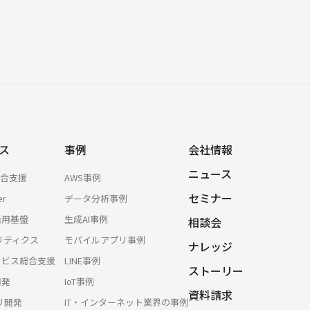
ス
事例
会社情報
ニュース
総合支援
AWS事例
セミナー
er
データ分析事例
活用基盤
生成AI事例
相談会
リティクス
モバイルアプリ事例
ナレッジ
サービス総合支援
LINE事例
ストーリー
開発
IoT事例
資料請求
プリ開発
IT・インターネット業界の事例