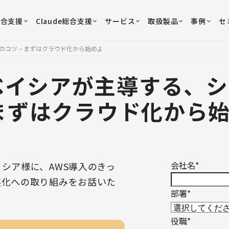
総合支援
Claude総合支援
サービス
取扱製品
事例
セ
コツ – まずはクラウド化から始めよ
ベイシアが主導する、シ
 まずはクラウド化から
会社名
*
シア様に、AWS導入のきっ
製化への取り組みをお話いた
部署
*
役職
*