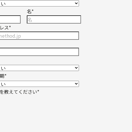
名
*
レス
*
時期
*
を教えてください
*