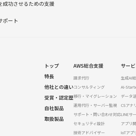
を成功させるための支援
サポート
トップ
AWS総合支援
サービ
特長
請求代行
生成AI
他社との違い
コンサルティング
AI-Start
移行・マイグレーション
データ
受賞・認定歴
運用代行・サーバー監視
CSアナ
自社製品
サポート・問い合わせ対応
LINE
取扱製品
セキュリティ設計
アプリ
技術アドバイザー
IoTア