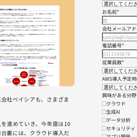
お名前
*
会社メールアド
電話番号
*
従業員数
*
AWS導入予定
興味がある分野
式会社ベイシアも、さまざま
クラウド
。
生成AI
データ分析
入を進めていき、今年度は10
セキュリティ
舞台裏には、クラウド導入だ
アプリ開発