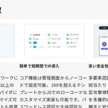
徴
高い安全
簡単で短期間での導入
多要素認
ムワークに
コア機能は管理画面からノーコー
総当たり
0以上の
ドで設定可能、100を超えるテン
型攻撃検
バイダに
プレートからJSでのローコードな
を多層的
マイズ可
カスタマイズ実装も可能です。パ
勝手と安
トも用意
スワードレス認証や生体認証な