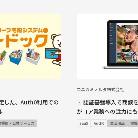
コニカミノルタ株式会社
した、Auth0利用での
認証基盤導入で商談を
ル
がコア業務への注力にも
共機関・公共サービス
SaaS
Auth0
生活用品
電機