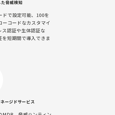
した脅威検知
ドで設定可能、100を
ローコードなカスタマイ
レス認証や生体認証な
証を短期間で導入できま
マネージドサービス
日のMDR、脅威ハンティン