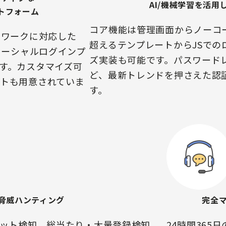
AI/機械学習を活用
トフォーム
コア機能は管理画面からノーコー
ムワークに対応した
超えるテンプレートからJSでの
ソーシャルログインプ
ズ実装も可能です。パスワード
す。カスタマイズ可
ど、最新トレンドを押さえた認
トも用意されていま
す。
脅威ハンティング
完全
ボット検知、総当たり・大量登録検知、
24時間365