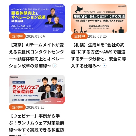
受付中
2026.09.04
受付中
2026.08.25
【東京】AIチームメイトが変
【札幌】生成AIを“会社の武
える次世代コンタクトセンタ
器”にする方法〜AWSで加速
ー～顧客体験向上とオペレー
するデータ分析と、安全に導
ション改革の最前線～
入する仕組み〜
受付中
2026.08.25
【ウェビナー】事例から学
ぶ！ランサムウェア対策最前
線～今すぐ実践できる多重防