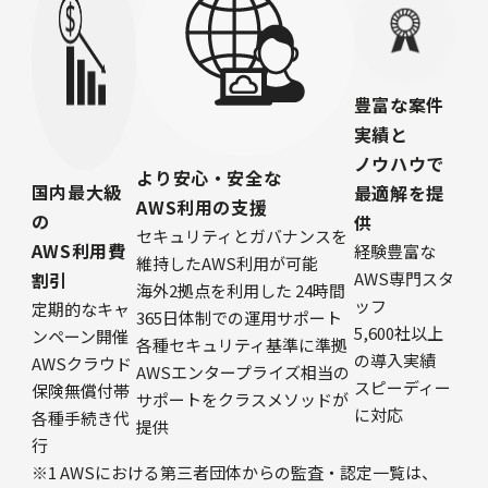
豊富な案件
実績と
ノウハウで
より安心・安全な
国内最大級
最適解を提
AWS利用の支援
の
供
セキュリティとガバナンスを
AWS利用費
経験豊富な
維持したAWS利用が可能
AWS専門スタ
割引
海外2拠点を利用した 24時間
ッフ
定期的なキャ
365日体制での運用サポート
5,600社以上
ンペーン開催
各種セキュリティ基準に準拠
の導入実績
AWSクラウド
AWSエンタープライズ相当の
スピーディー
保険無償付帯
サポートをクラスメソッドが
に対応
各種手続き代
提供
行
※1 AWSにおける第三者団体からの監査・認定一覧は、