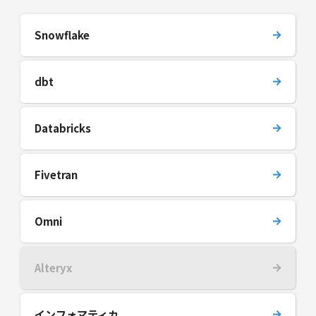
Snowflake
dbt
Databricks
Fivetran
Omni
Alteryx
インフォマティカ