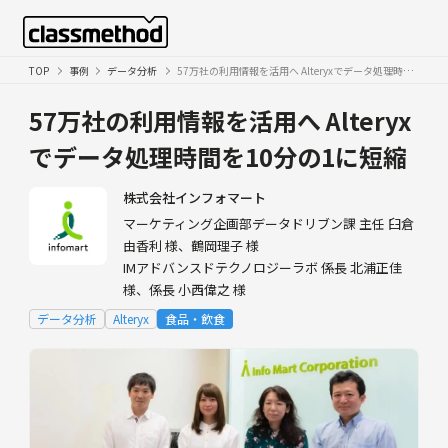
TOP
事例
データ分析
57万社の利用情報を活用へ Alteryxでデータ処理時間を10分の1に短縮
57万社の利用情報を活用へ
Alteryx
でデータ処理時間を10分の1に短縮
株式会社インフォマート
マーケティング企画部データドリブン課 主任 臼倉
由香利 様、鶴岡理子 様
IMアドバンスドテクノロジーラボ 係長 北浦正佳
様、係長 小西偉之 様
データ分析
Alteryx
食品・飲食