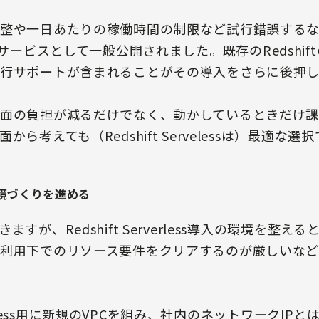
整や一日あたりの稼働時間の制限など試行錯誤するなか
lessが新サービスとして一般公開されました。既存のRedsh
行サポートが含まれることがその導入をさらに後押し
面の負担が減るだけでなく、動かしているときだけ
ら考えても（Redshift Servelessは）最適な選
境づくりを進める
すが、Redshift Serverless導入の環境を整え
利用下でのリソース要件をクリアするのが厳しいな
rverless用に新規のVPCを組み、社内のネットワークIP