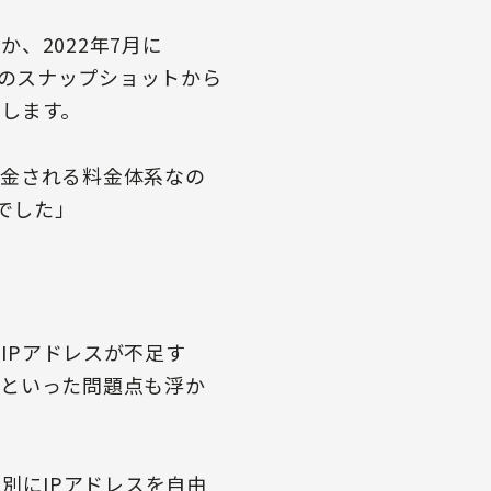
、2022年7月に
iftのスナップショットから
します。
課金される料金体系なの
択でした」
るとIPアドレスが不足す
どといった問題点も浮か
とは別にIPアドレスを自由