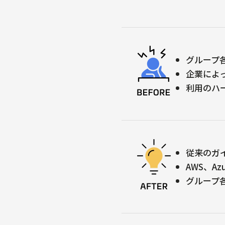
グループ
企業によ
利用のハ
従来のガ
AWS、A
グループ