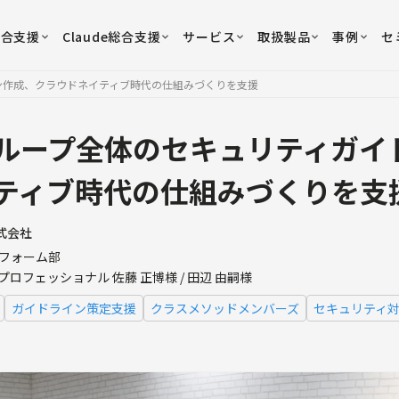
総合支援
Claude総合支援
サービス
取扱製品
事例
セ
ン作成、クラウドネイティブ時代の仕組みづくりを支援
ループ全体のセキュリティガイ
ティブ時代の仕組みづくりを支
式会社
トフォーム部
ロフェッショナル 佐藤 正博様 / 田辺 由嗣様
ガイドライン策定支援
クラスメソッドメンバーズ
セキュリティ