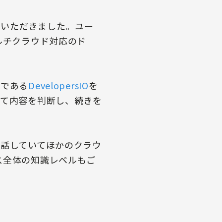
談いただきました。ユー
たマルチクラウド対応のド
グである
DevelopersIO
を
いて内容を判断し、続きを
、話していてほかのクラウ
ス全体の知識レベルもご