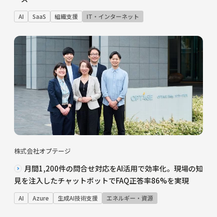
AI
SaaS
組織支援
IT・インターネット
株式会社オプテージ
月間1,200件の問合せ対応をAI活用で効率化。現場の知
見を注入したチャットボットでFAQ正答率86%を実現
AI
Azure
生成AI技術支援
エネルギー・資源