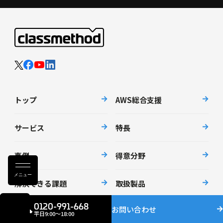
トップ
AWS総合支援
サービス
特長
事例
得意分野
メニュー
解決できる課題
取扱製品
0120-991-668
お問い合わせ
自社製品
セミナー
平日9:00〜18:00