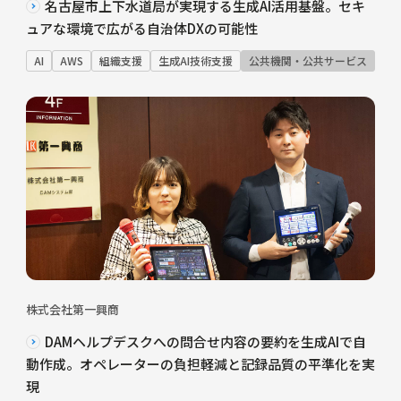
名古屋市上下水道局が実現する生成AI活用基盤。セキ
ュアな環境で広がる自治体DXの可能性
AI
AWS
組織支援
生成AI技術支援
公共機関・公共サービス
株式会社第一興商
DAMヘルプデスクへの問合せ内容の要約を生成AIで自
動作成。オペレーターの負担軽減と記録品質の平準化を実
現