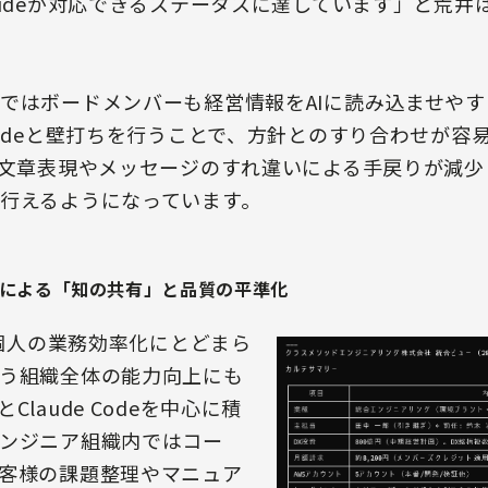
audeが対応できるステータスに達しています」と荒井
ではボードメンバーも経営情報をAIに読み込ませや
audeと壁打ちを行うことで、方針とのすり合わせが容
な文章表現やメッセージのすれ違いによる手戻りが減
行えるようになっています。
l化による「知の共有」と品質の平準化
、個人の業務効率化にとどまら
う組織全体の能力向上にも
laude Codeを中心に積
ンジニア組織内ではコー
客様の課題整理やマニュア