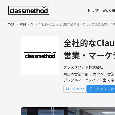
トップ
AWS
TOP
事例
AI
全社的なClaude活用で業務拡大時にも応える効率化
全社的なCl
営業・マーケ
クラスメソッド株式会社
東日本営業本部 アカウント営業
デジタルマーケティング室 マネ
AI
Claude
IT・インターネ