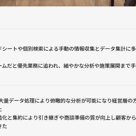
ドシートや個別検索による手動の情報収集とデータ集計に多
ームだと優先業務に追われ、細やかな分析や施策展開まで手
deの大量データ処理により俯瞰的な分析が可能になり経営層
た
造化と集約により引き継ぎや商談準備の質が向上し顧客か
きた