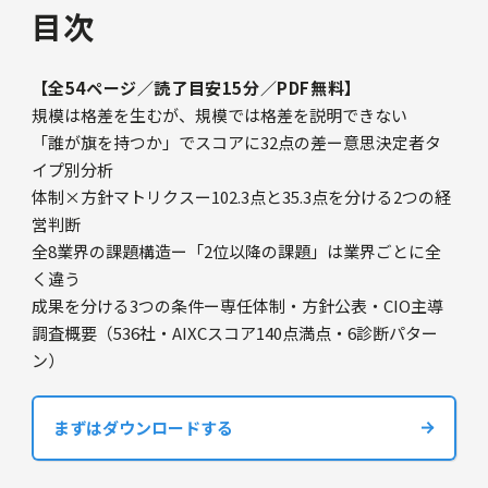
目次
【全54ページ／読了目安15分／PDF無料】
規模は格差を生むが、規模では格差を説明できない
「誰が旗を持つか」でスコアに32点の差ー意思決定者タ
イプ別分析
体制×方針マトリクスー102.3点と35.3点を分ける2つの経
営判断
全8業界の課題構造ー「2位以降の課題」は業界ごとに全
く違う
成果を分ける3つの条件ー専任体制・方針公表・CIO主導
調査概要（536社・AIXCスコア140点満点・6診断パター
ン）
まずはダウンロードする