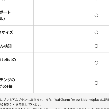
サポート
〇
ル）
タマイズ
〇
ざん検知
〇
itelistの
〇
チングの
〇
が5分毎
にプレミアムプランもあります。また、WafCharm for AWS Marketpla
約5%割引）を用意しています。