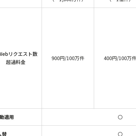
.Webリクエスト数
900円/100万件
400円/100万
超過料金
動適用
〇
入替
〇