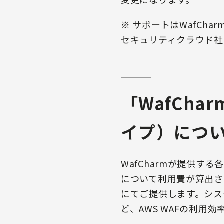
※ サポートはWafCh
セキュリティクラウド社
「WafChar
イプ）につ
WafCharmが提供す
について利用費が算出される従
にてご提供します。シス
ど、AWS WAFの利用