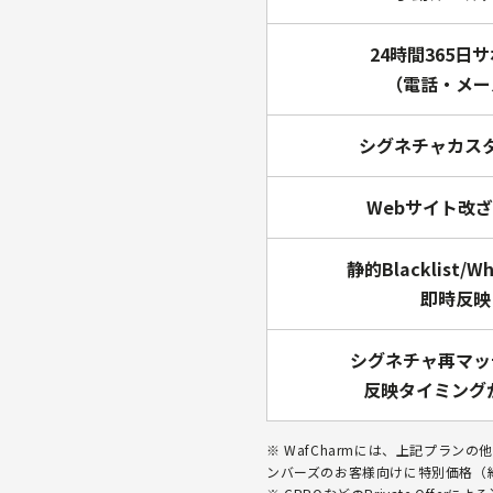
24時間365日
（電話・メー
シグネチャカス
Webサイト改
静的Blacklist/Wh
即時反映
シグネチャ再マッ
反映タイミング
※ WafCharmには、上記プランの他
ンバーズのお客様向けに特別価格（