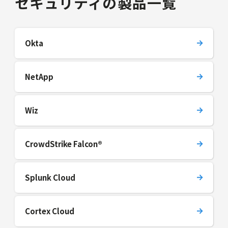
セキュリティの製品一覧
Okta
NetApp
Wiz
CrowdStrike Falcon®
Splunk Cloud
Cortex Cloud