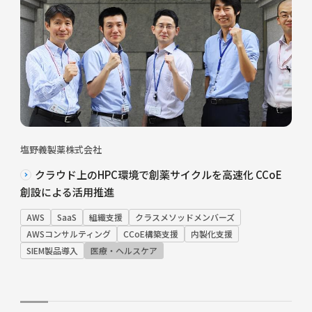
塩野義製薬株式会社
クラウド上のHPC環境で創薬サイクルを高速化 CCoE
創設による活用推進
AWS
SaaS
組織支援
クラスメソッドメンバーズ
AWSコンサルティング
CCoE構築支援
内製化支援
SIEM製品導入
医療・ヘルスケア