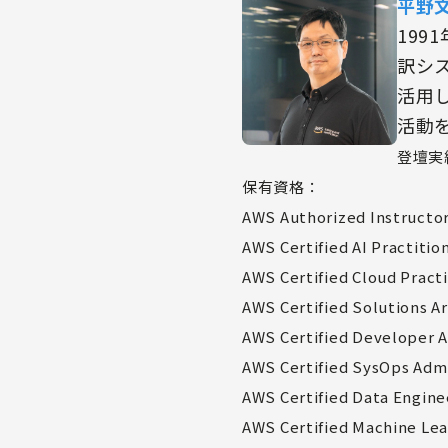
平野
19
訳シ
活用
活動
登壇実績
保有資格：
AWS Authorized Instructo
AWS Certified AI Practitio
AWS Certified Cloud Pract
AWS Certified Solutions A
AWS Certified Developer A
AWS Certified SysOps Admi
AWS Certified Data Engine
AWS Certified Machine Lea