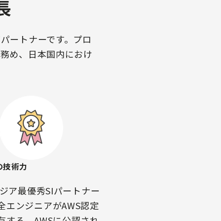
長
グパートナーです。プロ
を務め、日本国内におけ
の技術力
アジア最優秀SIパートナー
全エンジニアがAWS認定
有する、AWSに公認され