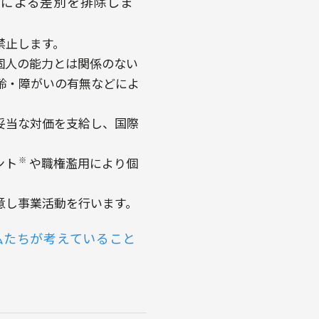
性による差別を排除しま
禁止します。
個人の能力とは関係のない
齢・障がいの有無などによ
妥当な対価を支給し、国際
ント
や職権濫用により個
※
意し事業活動を行います。
私たちが考えていること