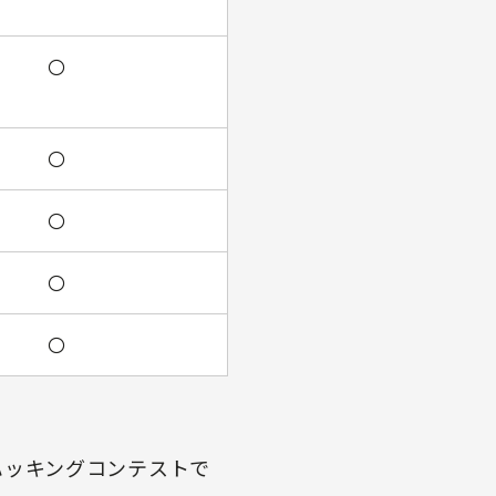
〇
〇
〇
〇
〇
外のハッキングコンテストで