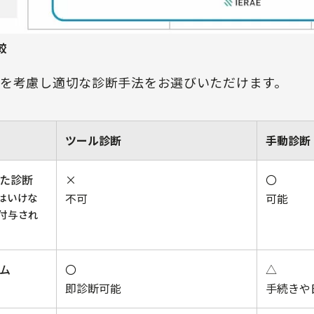
較
を考慮し適切な診断手法をお選びいただけます。
ツール診断
手動診断
た診断
×
〇
はいけな
不可
可能
付与され
ム
〇
△
即診断可能
手続きや