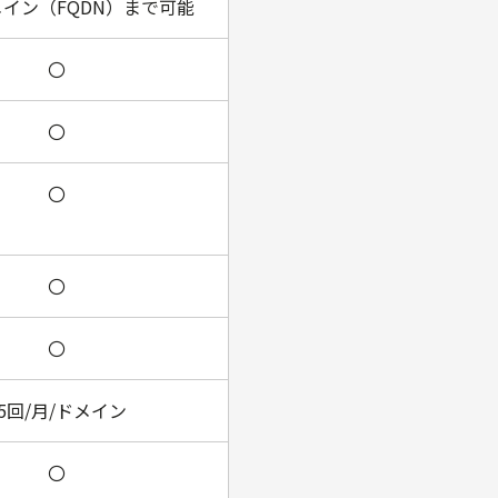
メイン（FQDN）まで可能
〇
〇
〇
〇
〇
35回/月/ドメイン
〇