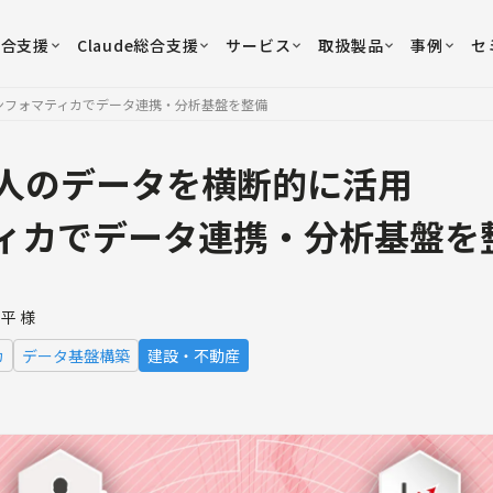
総合支援
Claude総合支援
サービス
取扱製品
事例
セ
ンフォマティカでデータ連携・分析基盤を整備
人のデータを横断的に活用
ィカでデータ連携・分析基盤を
平 様
カ
データ基盤構築
建設・不動産