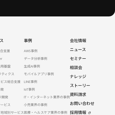
ス
事例
会社情報
ニュース
総合支援
AWS事例
セミナー
er
データ分析事例
活用基盤
生成AI事例
相談会
リティクス
モバイルアプリ事例
ナレッジ
サービス総合支援
LINE事例
ストーリー
開発
IoT事例
資料請求
プリ開発
IT・インターネット業界の事例
お問い合わせ
サービス
小売業界の事例
採用情報
・地域別サービス
医療・ヘルスケア業界の事例