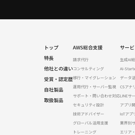
トップ
AWS総合支援
サービ
特長
請求代行
生成AI
他社との違い
コンサルティング
AI-Start
移行・マイグレーション
データ
受賞・認定歴
運用代行・サーバー監視
CSアナ
自社製品
サポート・問い合わせ対応
LINE
取扱製品
セキュリティ設計
アプリ
技術アドバイザー
IoTア
グローバル活用支援
業界別
トレーニング
エリア