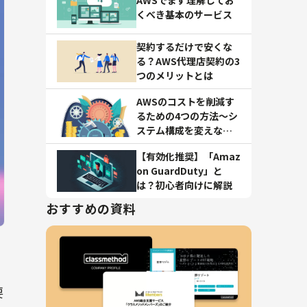
くべき基本のサービス
契約するだけで安くな
る？AWS代理店契約の3
つのメリットとは
AWSのコストを削減す
るための4つの方法～シ
ステム構成を変えない
対策術～
【有効化推奨】「Amaz
on GuardDuty」と
は？初心者向けに解説
おすすめの資料
。
要