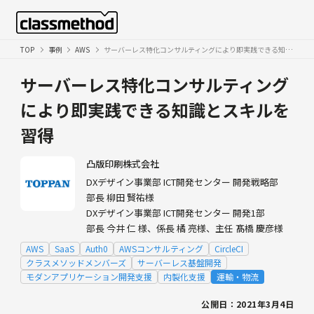
TOP
事例
AWS
サーバーレス特化コンサルティングにより即実践できる知識とスキルを習得
サーバーレス特化コンサルティング
により即実践できる知識とスキルを
習得
凸版印刷株式会社
DXデザイン事業部 ICT開発センター 開発戦略部
部長 柳田 賢祐様
DXデザイン事業部 ICT開発センター 開発1部
部長 今井 仁 様、係長 橘 亮様、主任 髙橋 慶彦様
AWS
SaaS
Auth0
AWSコンサルティング
CircleCI
クラスメソッドメンバーズ
サーバーレス基盤開発
モダンアプリケーション開発支援
内製化支援
運輸・物流
公開日：2021年3月4日