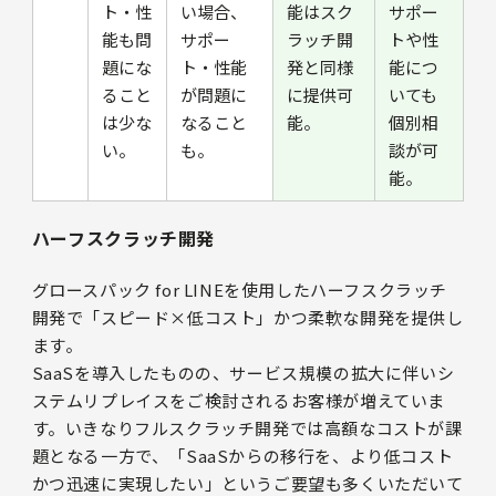
ト・性
い場合、
能はスク
サポー
能も問
サポー
ラッチ開
トや性
題にな
ト・性能
発と同様
能につ
ること
が問題に
に提供可
いても
は少な
なること
能。
個別相
い。
も。
談が可
能。
ハーフスクラッチ開発
グロースパック for LINEを使用したハーフスクラッチ
開発で「スピード×低コスト」かつ柔軟な開発を提供し
ます。
SaaSを導入したものの、サービス規模の拡大に伴いシ
ステムリプレイスをご検討されるお客様が増えていま
す。いきなりフルスクラッチ開発では高額なコストが課
題となる一方で、「SaaSからの移行を、より低コスト
かつ迅速に実現したい」というご要望も多くいただいて