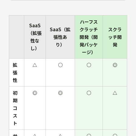
ハーフス
SaaS
SaaS（拡
クラッチ
スクラ
（拡張
張性あ
開発（開
ッチ開
性な
り）
発パッケ
発
し）
ージ）
拡
△
○
○
◎
張
性
初
◎
◎
○
△
期
コ
ス
ト
サ
△
△
○
○