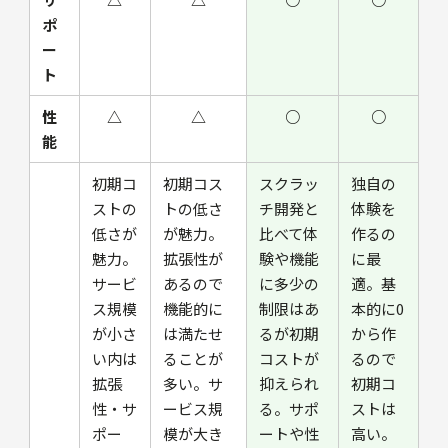
ポ
ー
ト
性
△
△
○
○
能
初期コ
初期コス
スクラッ
独自の
ストの
トの低さ
チ開発と
体験を
低さが
が魅力。
比べて体
作るの
魅力。
拡張性が
験や機能
に最
サービ
あるので
に多少の
適。基
ス規模
機能的に
制限はあ
本的に0
が小さ
は満たせ
るが初期
から作
い内は
ることが
コストが
るので
拡張
多い。サ
抑えられ
初期コ
性・サ
ービス規
る。サポ
ストは
ポー
模が大き
ートや性
高い。