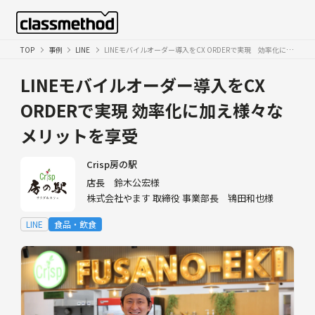
TOP
事例
LINE
LINEモバイルオーダー導入をCX ORDERで実現 効率化に加え様々なメリットを享受
LINEモバイルオーダー導入をCX
ORDERで実現
効率化に加え様々な
メリットを享受
Crisp房の駅
店長 鈴木公宏様
株式会社やます 取締役 事業部長 鴇田和也様
LINE
食品・飲食