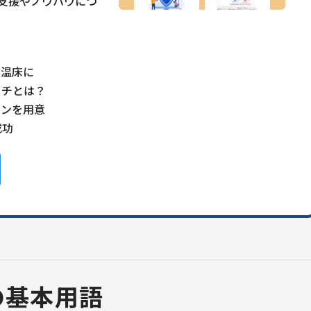
支援やノウハウにつ
の温床に
ーチとは？
ランを用意
成功
erの基本用語