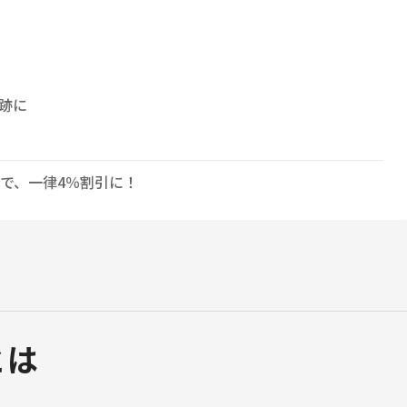
跡に
で、一律4％割引に！
rとは