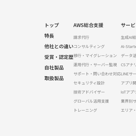
トップ
AWS総合支援
サービ
特長
請求代行
生成AI
他社との違い
コンサルティング
AI-Start
移行・マイグレーション
データ
受賞・認定歴
運用代行・サーバー監視
CSアナ
自社製品
サポート・問い合わせ対応
LINE
取扱製品
セキュリティ設計
アプリ
技術アドバイザー
IoTア
グローバル活用支援
業界別
トレーニング
エリア