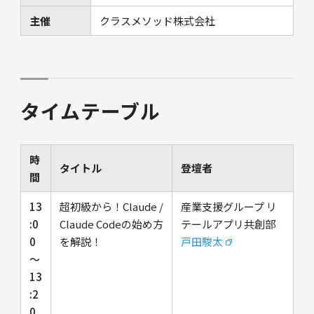
主催
クラスメソッド株式会社
タイムテーブル
時
タイトル
登壇者
間
13
超初級から！Claude /
産業支援グループ リ
:0
Claude Codeの始め方
テールアプリ共創部
0
を解説！
戸田駿太
〜
13
:2
0