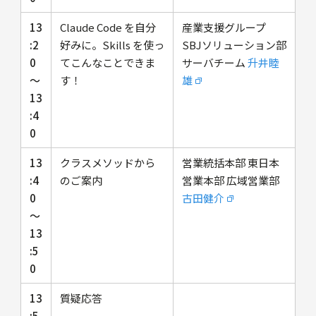
13
Claude Code を自分
産業支援グループ
:2
好みに。Skills を使っ
SBJソリューション部
0
てこんなことできま
サーバチーム
升井睦
〜
す！
雄
13
:4
0
13
クラスメソッドから
営業統括本部 東日本
:4
のご案内
営業本部 広域営業部
0
古田健介
〜
13
:5
0
13
質疑応答
:5