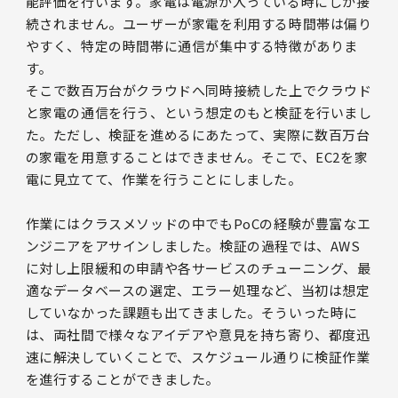
能評価を行います。家電は電源が入っている時にしか接
続されません。ユーザーが家電を利用する時間帯は偏り
やすく、特定の時間帯に通信が集中する特徴がありま
す。
そこで数百万台がクラウドへ同時接続した上でクラウド
と家電の通信を行う、という想定のもと検証を行いまし
た。ただし、検証を進めるにあたって、実際に数百万台
の家電を用意することはできません。そこで、EC2を家
電に見立てて、作業を行うことにしました。
作業にはクラスメソッドの中でもPoCの経験が豊富なエ
ンジニアをアサインしました。検証の過程では、AWS
に対し上限緩和の申請や各サービスのチューニング、最
適なデータベースの選定、エラー処理など、当初は想定
していなかった課題も出てきました。そういった時に
は、両社間で様々なアイデアや意見を持ち寄り、都度迅
速に解決していくことで、スケジュール通りに検証作業
を進行することができました。