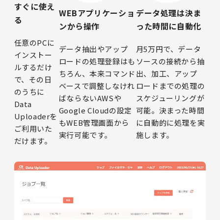
すぐに使え
WEBアプリケーショ
データ処理は決ま
る
ンから操作
った時間に自動化
任意のPCに
データ抽出やアップ
月5万円で、データ
インストー
ロードの処理登録はも
ソースの接続から抽
ルするだけ
ちろん、本来コマンド
出、加⼯、アップ
で、その日
ベースで調整しなけれ
ロードまでの処理の
のうちに
ばならないAWSや
スケジューリングが
Data
Google Cloudの設定
可能。決まった時間
Uploaderを
もWEB管理画⾯から
に⾃動的に処理を実
ご利⽤いた
実⾏可能です。
施します。
だけます。