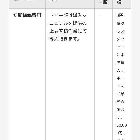
ー版
版
初期構築費用
フリー版は導⼊マ
–
0円
ニュアルを提供の
※ク
上お客様作業にて
ラス
導⼊頂きます。
メソ
ッド
によ
る導
入サ
ポー
トを
ご希
望の
場合
は、
80,00
0円〜