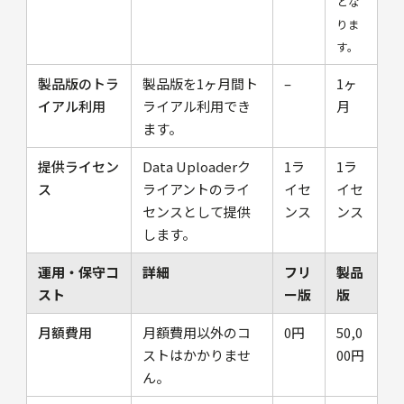
とな
りま
す。
製品版のトラ
製品版を1ヶ月間ト
–
1ヶ
イアル利用
ライアル利用でき
月
ます。
提供ライセン
Data Uploaderク
1ラ
1ラ
ス
ライアントのライ
イセ
イセ
センスとして提供
ンス
ンス
します。
運用・保守コ
詳細
フリ
製品
スト
ー版
版
月額費用
月額費用以外のコ
0円
50,0
ストはかかりませ
00円
ん。