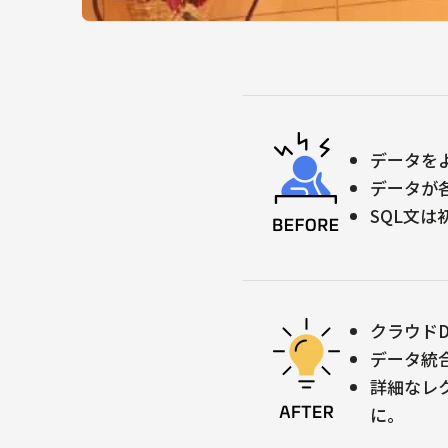
データを
データが
SQL文
クラウド
データ統
詳細なレ
に。