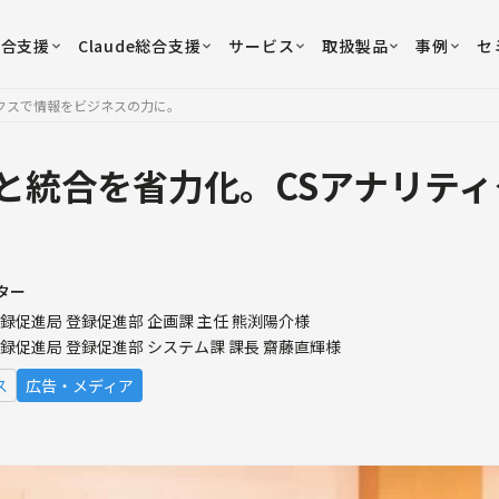
総合支援
Claude総合支援
サービス
取扱製品
事例
セ
クスで情報をビジネスの力に。
と統合を省力化。CSアナリテ
ター
登録促進局 登録促進部 企画課 主任 熊渕陽介様
登録促進局 登録促進部 システム課 課長 齋藤直輝様
ス
広告・メディア