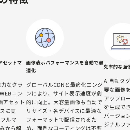
アセットマ
画像表示パフォーマンスを自動で最
効率的な画
適化
AI自動タ
で強力なクラ
グローバルCDNと最適化エンジ
要な画像
WEBコン
ンにより、サイト表示速度が劇
アップロ
画アセット
的に向上。大容量画像も自動で
を生成で
スに実
リサイズ・各デバイスに最適な
バージョ
はフルマ
フォーマットで配信されるた
ジナルフ
みから解
め、面倒なコーディングは不要