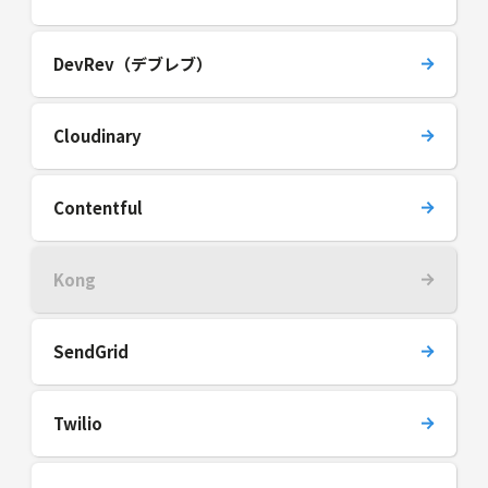
DevRev（デブレブ）
Cloudinary
Contentful
Kong
SendGrid
Twilio