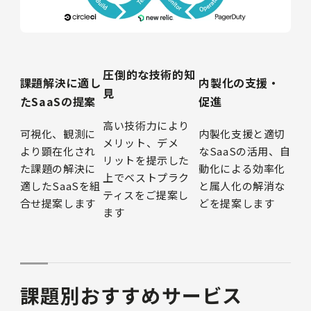
圧倒的な技術的知
課題解決に適し
内製化の支援・
見
たSaaSの提案
促進
高い技術力により
可視化、観測に
内製化支援と適切
メリット、デメ
より顕在化され
なSaaSの活用、自
リットを提示した
た課題の解決に
動化による効率化
上でベストプラク
適したSaaSを組
と属人化の解消な
ティスをご提案し
合せ提案します
どを提案します
ます
課題別おすすめサービス