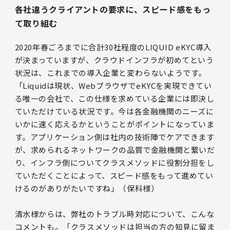
各社違うクライアントの要求に、スピード感をもっ
て取り組む
2020年春ごろまでに合計30社程度のLIQUID eKYC導入
が決まっていますが、クラウドインフラが初めてという
状況は、これまでの導入企業と変わらないようです。
「Liquidは現状、WebブラウザでeKYCを実現できてい
る唯一の会社で、この仕様を求めている企業には即決し
ていただけている状況です。今は各金融機関のニーズに
いかに速く応えるかということがポイントになっていま
す。アプリケーション側は社内の技術陣でケアできます
が、求められるネットワークの品質で金融機関と繋いだ
り、インフラ側についてクラスメソッドに役割分担をし
ていただくことによって、スピード感をもって進めてい
けるのがありがたいですね」（保科様）
清水様からは、弊社のトラブル時対応について、こんな
コメントも。「クラスメソッドは担当の方の知見に留ま