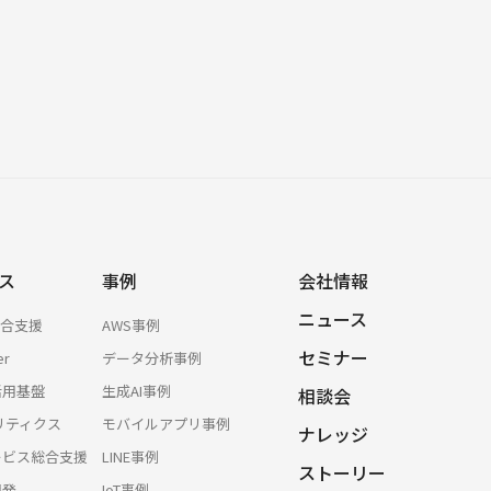
ス
事例
会社情報
ニュース
総合支援
AWS事例
セミナー
er
データ分析事例
活用基盤
生成AI事例
相談会
リティクス
モバイルアプリ事例
ナレッジ
サービス総合支援
LINE事例
ストーリー
開発
IoT事例