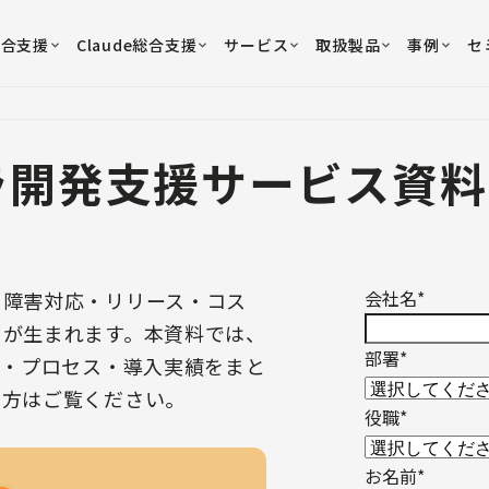
総合支援
Claude総合支援
サービス
取扱製品
事例
セ
ラ開発支援サービス資料
会社名
*
、障害対応・リリース・コス
クが生まれます。本資料では、
部署
*
囲・プロセス・導入実績をまと
の方はご覧ください。
役職
*
お名前
*