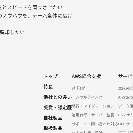
質とスピードを両立させたい
のノウハウを、チーム全体に広げ
ら脱却したい
トップ
AWS総合支援
サービ
特長
請求代行
生成AI
他社との違い
コンサルティング
AI-Start
移行・マイグレーション
データ
受賞・認定歴
運用代行・サーバー監視
CSアナ
自社製品
サポート・問い合わせ対応
LINE
取扱製品
セキュリティ設計
アプリ