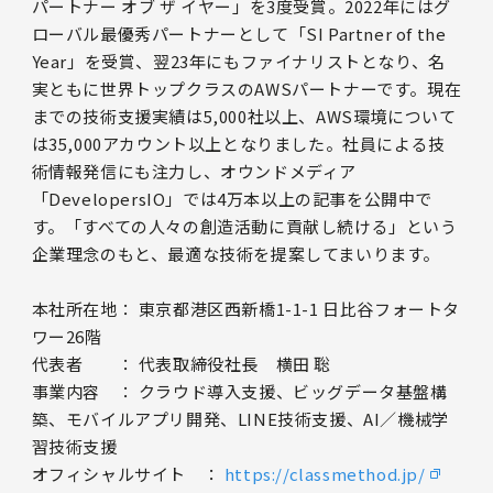
パートナー オブ ザ イヤー」を3度受賞。2022年にはグ
ローバル最優秀パートナーとして「SI Partner of the
Year」を受賞、翌23年にもファイナリストとなり、名
実ともに世界トップクラスのAWSパートナーです。現在
までの技術支援実績は5,000社以上、AWS環境について
は35,000アカウント以上となりました。社員による技
術情報発信にも注力し、オウンドメディア
「DevelopersIO」では4万本以上の記事を公開中で
す。「すべての人々の創造活動に貢献し続ける」という
企業理念のもと、最適な技術を提案してまいります。
本社所在地： 東京都港区西新橋1-1-1 日比谷フォートタ
ワー26階
代表者 ： 代表取締役社長 横田 聡
事業内容 ： クラウド導入支援、ビッグデータ基盤構
築、モバイルアプリ開発、LINE技術支援、AI／機械学
習技術支援
オフィシャルサイト ：
https://classmethod.jp/