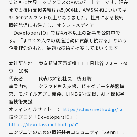
実ともに世界トップクラスのAWSパートナーです。現在
までの技術支援実績は約5,000社、AWS環境については
35,000アカウント以上となりました。社員による技術
情報発信にも注力し、オウンドメディア
「DevelopersIO」では4万本以上の記事を公開中で
す。「すべての人々の創造活動に貢献し続ける」という
企業理念のもと、最適な技術を提案してまいります。
本社所在地： 東京都港区西新橋1-1-1 日比谷フォートタ
ワー26階
代表者 ： 代表取締役社長 横田 聡
事業内容 ： クラウド導入支援、ビッグデータ基盤構
築、モバイルアプリ開発、LINE技術支援、AI／機械学
習技術支援
オフィシャルサイト ：
https://classmethod.jp/
技術ブログ「DevelopersIO」：
https://dev.classmethod.jp/
エンジニアのための情報共有コミュニティ「Zenn」：