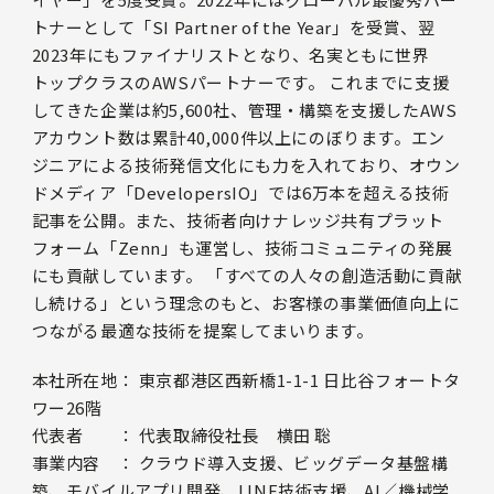
トナーとして「SI Partner of the Year」を受賞、翌
2023年にもファイナリストとなり、名実ともに世界
トップクラスのAWSパートナーです。 これまでに支援
してきた企業は約5,600社、管理・構築を支援したAWS
アカウント数は累計40,000件以上にのぼります。エン
ジニアによる技術発信文化にも力を入れており、オウン
ドメディア「DevelopersIO」では6万本を超える技術
記事を公開。また、技術者向けナレッジ共有プラット
フォーム「Zenn」も運営し、技術コミュニティの発展
にも貢献しています。 「すべての人々の創造活動に貢献
し続ける」という理念のもと、お客様の事業価値向上に
つながる最適な技術を提案してまいります。
本社所在地： 東京都港区西新橋1-1-1 日比谷フォートタ
ワー26階
代表者 ： 代表取締役社長 横田 聡
事業内容 ： クラウド導入支援、ビッグデータ基盤構
築、モバイルアプリ開発、LINE技術支援、AI／機械学