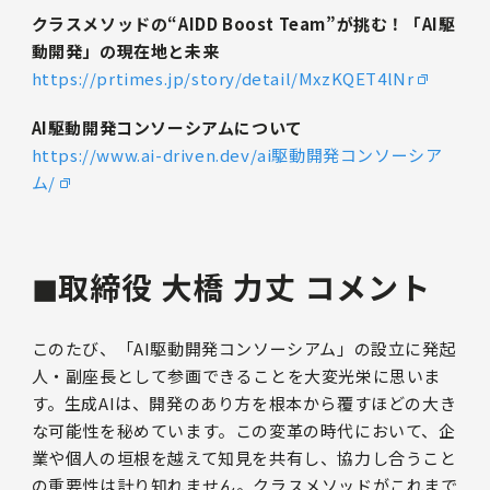
クラスメソッドの“AIDD Boost Team”が挑む！「AI駆
動開発」の現在地と未来
https://prtimes.jp/story/detail/MxzKQET4lNr
AI駆動開発コンソーシアムについて
https://www.ai-driven.dev/ai駆動開発コンソーシア
ム/
◼︎取締役 大橋 力丈 コメント
このたび、「AI駆動開発コンソーシアム」の設立に発起
人・副座長として参画できることを大変光栄に思いま
す。生成AIは、開発のあり方を根本から覆すほどの大き
な可能性を秘めています。この変革の時代において、企
業や個人の垣根を越えて知見を共有し、協力し合うこと
の重要性は計り知れません。クラスメソッドがこれまで