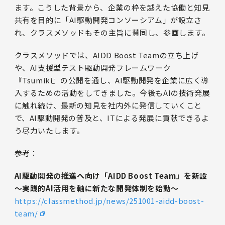
ます。こうした背景から、企業の枠を越えた協働と知見
共有を目的に「AI駆動開発コンソーシアム」が設立さ
れ、クラスメソッドもその主旨に賛同し、参画します。
クラスメソッドでは、AIDD Boost Teamの立ち上げ
や、AI支援型テスト駆動開発フレームワーク
『Tsumiki』の公開を通し、AI駆動開発を企業に広く導
入するための活動をしてきました。今後もAIの技術発展
に触れ続け、最新の知見を社内外に発信していくこと
で、AI駆動開発の普及と、ITによる発展に貢献できるよ
う尽力いたします。
参考：
AI駆動開発の推進へ向け「AIDD Boost Team」を新設
～実践的AI活用を軸に新たな開発体制を始動～
https://classmethod.jp/news/251001-aidd-boost-
team/