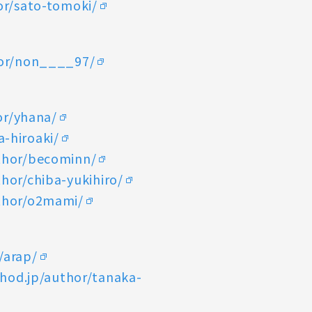
or/sato-tomoki/
hor/non____97/
or/yhana/
a-hiroaki/
uthor/becominn/
hor/chiba-yukihiro/
uthor/o2mami/
/arap/
thod.jp/author/tanaka-