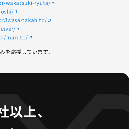
or/wakatsuki-ryuta/
roshi/
or/iwasa-takahito/
uiver/
hor/maruto/
みを応援しています。
0社以上、