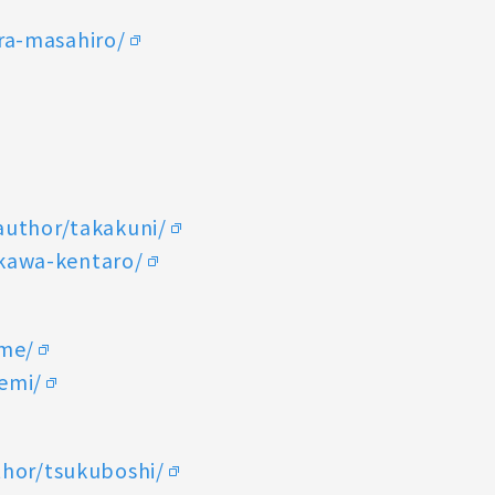
ra-masahiro/
author/takakuni/
ukawa-kentaro/
ime/
/emi/
thor/tsukuboshi/