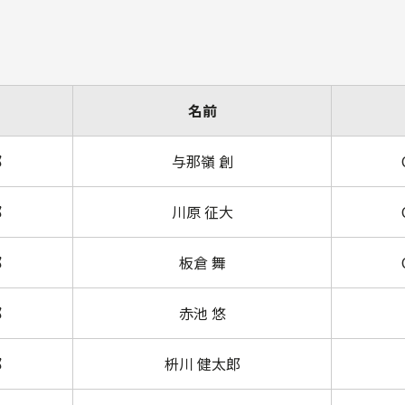
名前
部
与那嶺 創
部
川原 征大
部
板倉 舞
部
赤池 悠
部
枡川 健太郎