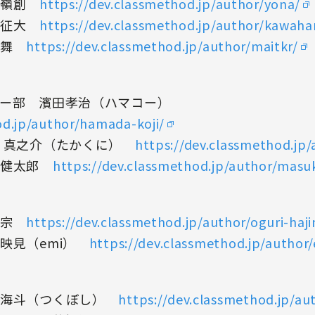
那嶺創
https://dev.classmethod.jp/author/yona/
原征大
https://dev.classmethod.jp/author/kawaha
倉舞
https://dev.classmethod.jp/author/maitkr/
ジー部 濱田孝治（ハマコー）
od.jp/author/hamada-koji/
国 真之介（たかくに）
https://dev.classmethod.jp/
川健太郎
https://dev.classmethod.jp/author/mas
栗宗
https://dev.classmethod.jp/author/oguri-haj
映見（emi）
https://dev.classmethod.jp/author
波海斗（つくぼし）
https://dev.classmethod.jp/au