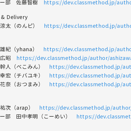
ジー部 佐藤智樹
https://dev.classmethod.jp/auth
& Delivery
本涼太（のんピ）
https://dev.classmethod.jp/aut
雄紀（yhana）
https://dev.classmethod.jp/auth
沢広昭
https://dev.classmethod.jp/author/ashizaw
瀬幹人（べこみん）
https://dev.classmethod.jp/a
葉幸宏（チバユキ）
https://dev.classmethod.jp/aut
波花奈（おつまみ）
https://dev.classmethod.jp/a
祐次（arap）
https://dev.classmethod.jp/author
ジー部 田中孝明（こーめい）
https://dev.classme