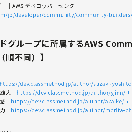
ダー｜AWS デベロッパーセンター
om/jp/developer/community/community-builders
グループに所属するAWS Commu
27名（順不同）】
https://dev.classmethod.jp/author/suzaki-yoshito
野雄大
https://dev.classmethod.jp/author/yjinn/
池悠
https://dev.classmethod.jp/author/akaike/
田力
https://dev.classmethod.jp/author/morita-ch