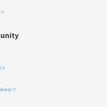
/
nity
/
ikara/