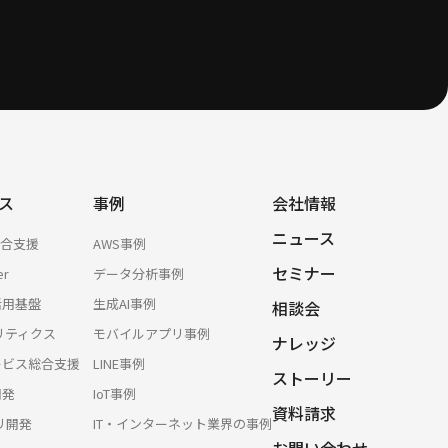
ス
事例
会社情報
ニュース
総合支援
AWS事例
セミナー
er
データ分析事例
活用基盤
生成AI事例
相談会
リティクス
モバイルアプリ事例
ナレッジ
サービス総合支援
LINE事例
ストーリー
開発
IoT事例
資料請求
プリ開発
IT・インターネット業界の事例