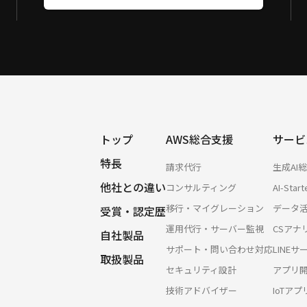
トップ
AWS総合支援
サービ
特長
請求代行
生成AI
他社との違い
コンサルティング
AI-Start
移行・マイグレーション
データ
受賞・認定歴
運用代行・サーバー監視
CSアナ
自社製品
サポート・問い合わせ対応
LINE
取扱製品
セキュリティ設計
アプリ
技術アドバイザー
IoTア